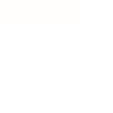
Malkoç mah. Eser sokak No:10,
Gönen/ Balıkesir
TESLİMAT & iADE
Mesafeli Satış Sözleşmesi
Teslimat Bilgileri
İade ve Değişim
Gizlilik ve Güvenlik Politikası
KAMPANYALARDAN
HABERDAR OL!
Eposta
Gönder